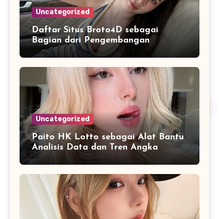
Uncategorized
Daftar Situs Broto4D sebagai
Bagian dari Pengembangan
Layanan Informasi Berbasis Digital
Uncategorized
Paito HK Lotto sebagai Alat Bantu
Analisis Data dan Tren Angka