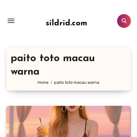
Lewati
ke
konten
sildrid.com
paito toto macau
warna
Home
paito toto macau warna