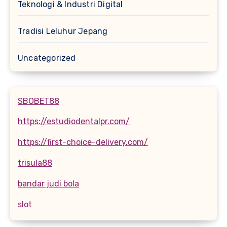
Teknologi & Industri Digital
Tradisi Leluhur Jepang
Uncategorized
SBOBET88
https://estudiodentalpr.com/
https://first-choice-delivery.com/
trisula88
bandar judi bola
slot