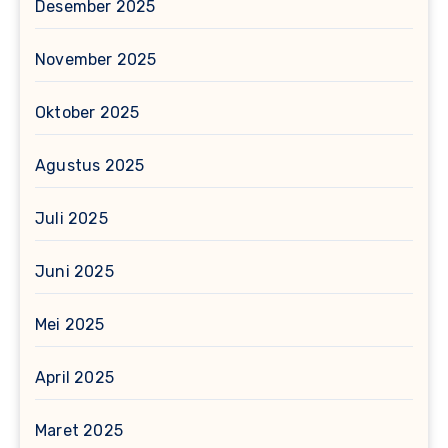
Desember 2025
November 2025
Oktober 2025
Agustus 2025
Juli 2025
Juni 2025
Mei 2025
April 2025
Maret 2025