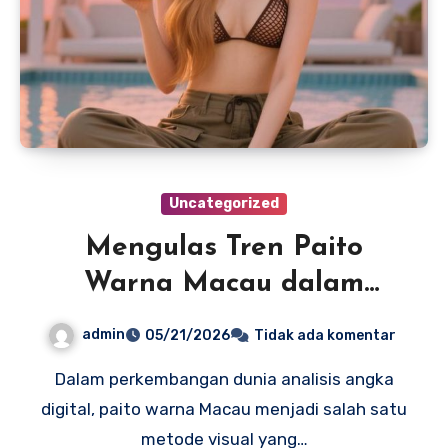
Uncategorized
Mengulas Tren Paito
Warna Macau dalam
Membaca Pola
admin
05/21/2026
Tidak ada komentar
Pengeluaran Macau
Dalam perkembangan dunia analisis angka
Terkini
digital, paito warna Macau menjadi salah satu
metode visual yang…